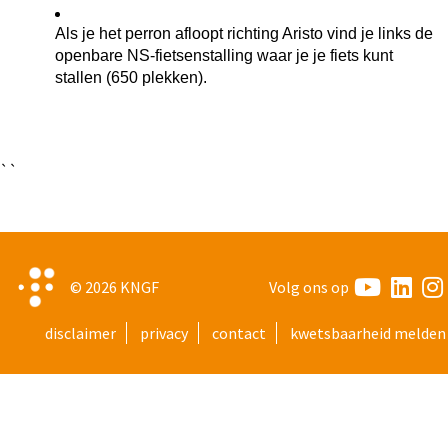
Als je het perron afloopt richting Aristo vind je links de
openbare NS-fietsenstalling waar je je fiets kunt
stallen (650 plekken).
``
© 2026
KNGF
Volg ons op
disclaimer
privacy
contact
kwetsbaarheid melden