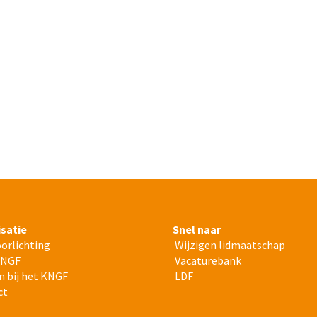
satie
Snel naar
orlichting
Wijzigen lidmaatschap
KNGF
Vacaturebank
 bij het KNGF
LDF
ct