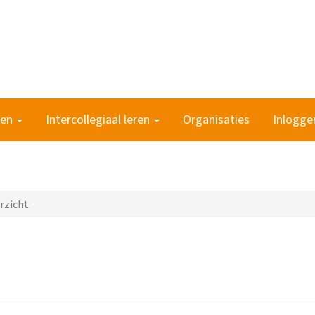
ten
Intercollegiaal leren
Organisaties
Inlogge
rzicht