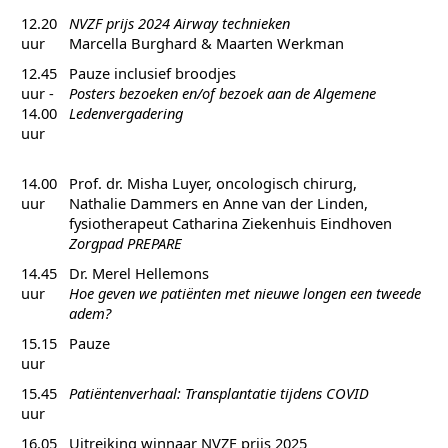
12.20
NVZF prijs 2024 Airway technieken
uur
Marcella Burghard & Maarten Werkman
12.45
Pauze inclusief broodjes
uur -
Posters bezoeken en/of bezoek aan de Algemene
14.00
Ledenvergadering
uur
14.00
Prof. dr. Misha Luyer, oncologisch chirurg,
uur
Nathalie Dammers en Anne van der Linden,
fysiotherapeut Catharina Ziekenhuis Eindhoven
Zorgpad PREPARE
14.45
Dr. Merel Hellemons
uur
Hoe geven we patiënten met nieuwe longen een tweede
adem?
15.15
Pauze
uur
15.45
Patiëntenverhaal: Transplantatie tijdens COVID
uur
16.05
Uitreiking winnaar NVZF prijs 2025