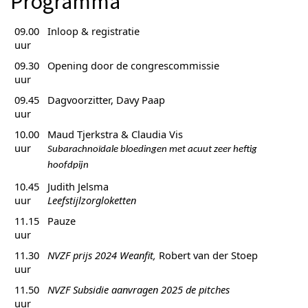
Programma
09.00
Inloop & registratie
uur
09.30
Opening door de congrescommissie
uur
09.45
Dagvoorzitter, Davy Paap
uur
10.00
Maud Tjerkstra & Claudia Vis
uur
Subarachnoïdale bloedingen met acuut zeer heftig
hoofdpijn
10.45
Judith Jelsma
uur
Leefstijlzorgloketten
11.15
Pauze
uur
11.30
NVZF prijs 2024 Weanfit,
Robert van der Stoep
uur
11.50
NVZF Subsidie aanvragen 2025 de pitches
uur