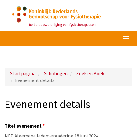
Navig
omsc
Startpagina
Scholingen
Zoek en Boek
Evenement details
Evenement details
Titel evenement